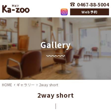
0467-88-5004
Web予約
Gallery
HOME
ギャラリー
2way short
2way short